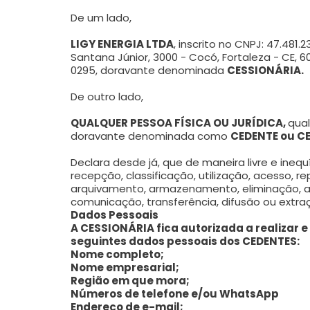
De um lado,
LIGY ENERGIA LTDA
, inscrito no CNPJ: 47.481
Santana Júnior, 3000 - Cocó, Fortaleza - CE, 60
0295, doravante denominada
CESSIONÁRIA.
De outro lado,
QUALQUER PESSOA FÍSICA OU JURÍDICA,
qual
doravante denominada como
CEDENTE ou C
Declara desde já, que de maneira livre e ineq
recepção, classificação, utilização, acesso, 
arquivamento, armazenamento, eliminação, av
comunicação, transferência, difusão ou extra
Dados Pessoais
A CESSIONÁRIA fica autorizada a realizar 
seguintes dados pessoais dos CEDENTES:
Nome completo;
Nome empresarial;
Região em que mora;
Números de telefone e/ou WhatsApp
Endereço de e-mail;