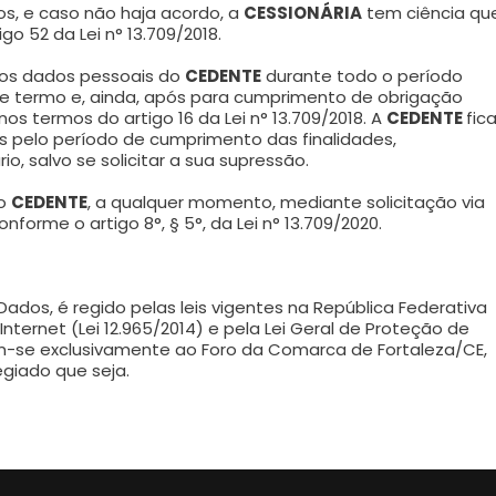
s, e caso não haja acordo, a
CESSIONÁRIA
tem ciência qu
go 52 da Lei n° 13.709/2018.
ar os dados pessoais do
CEDENTE
durante todo o período
ste termo e, ainda, após para cumprimento de obrigação
nos termos do artigo 16 da Lei n° 13.709/2018. A
CEDENTE
fic
 pelo período de cumprimento das finalidades,
 salvo se solicitar a sua supressão.
lo
CEDENTE
, a qualquer momento, mediante solicitação via
conforme o artigo 8°, § 5°, da Lei n° 13.709/2020.
os, é regido pelas leis vigentes na República Federativa
Internet (Lei 12.965/2014) e pela Lei Geral de Proteção de
em-se exclusivamente ao Foro da Comarca de Fortaleza/CE,
egiado que seja.