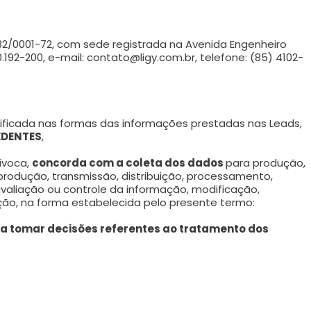
.232/0001-72, com sede registrada na Avenida Engenheiro
.192-200, e-mail:
contato@ligy.com.br
, telefone: (85) 4102-
ificada nas formas das informações prestadas nas Leads,
EDENTES
,
uívoca,
concorda com a coleta dos dados
para produção,
reprodução, transmissão, distribuição, processamento,
aliação ou controle da informação, modificação,
ção, na forma estabelecida pelo presente termo:
e a tomar decisões referentes ao tratamento dos