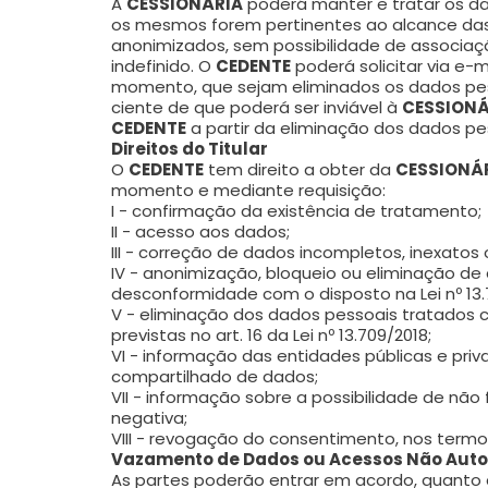
A
CESSIONÁRIA
poderá manter e tratar os d
os mesmos forem pertinentes ao alcance das 
anonimizados, sem possibilidade de associaçã
indefinido. O
CEDENTE
poderá solicitar via e-
momento, que sejam eliminados os dados pe
ciente de que poderá ser inviável à
CESSIONÁ
CEDENTE
a partir da eliminação dos dados pe
Direitos do Titular
O
CEDENTE
tem direito a obter da
CESSIONÁ
momento e mediante requisição:
I - confirmação da existência de tratamento;
II - acesso aos dados;
III - correção de dados incompletos, inexatos
IV - anonimização, bloqueio ou eliminação d
desconformidade com o disposto na Lei nº 13.
V - eliminação dos dados pessoais tratados
previstas no art. 16 da Lei nº 13.709/2018;
VI - informação das entidades públicas e pri
compartilhado de dados;
VII - informação sobre a possibilidade de nã
negativa;
VIII - revogação do consentimento, nos termos 
Vazamento de Dados ou Acessos Não Auto
As partes poderão entrar em acordo, quanto