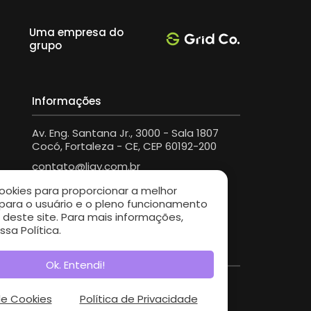
Uma empresa do
grupo
Informações
Av. Eng. Santana Jr., 3000 - Sala 1807
Cocó, Fortaleza - CE, CEP 60192-200
contato@ligy.com.br
cookies para proporcionar a melhor
 para o usuário e o pleno funcionamento
 deste site. Para mais informações,
sa Política.
Ok. Entendi!
de Cookies
Política de Privacidade