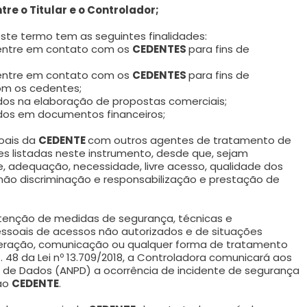
re o Titular e o Controlador;
ste termo tem as seguintes finalidades:
 entre em contato com os
CEDENTES
para fins de
 entre em contato com os
CEDENTES
para fins de
om os cedentes;
dados na elaboração de propostas comerciais;
dados em documentos financeiros;
soais da
CEDENTE
com outros agentes de tratamento de
des listadas neste instrumento, desde que, sejam
de, adequação, necessidade, livre acesso, qualidade dos
não discriminação e responsabilização e prestação de
tenção de medidas de segurança, técnicas e
essoais de acessos não autorizados e de situações
 alteração, comunicação ou qualquer forma de tratamento
. 48 da Lei nº 13.709/2018, a Controladora comunicará aos
o de Dados (ANPD) a ocorrência de incidente de segurança
 ao
CEDENTE
.