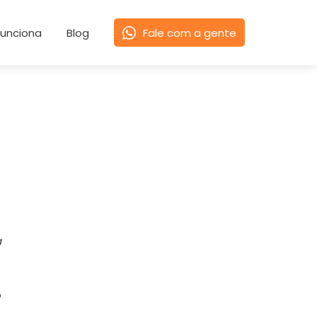
unciona
Blog
Fale com a gente
a
o