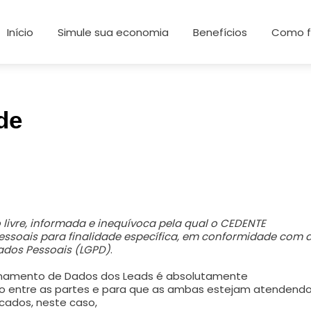
Início
Simule sua economia
Benefícios
Como f
de
 livre, informada e inequívoca pela qual o CEDENTE
ssoais para finalidade específica, em conformidade com 
 Dados Pessoais (LGPD)
.
enamento de Dados dos Leads é absolutamente
to entre as partes e para que as ambas estejam atendend
ocados, neste caso,