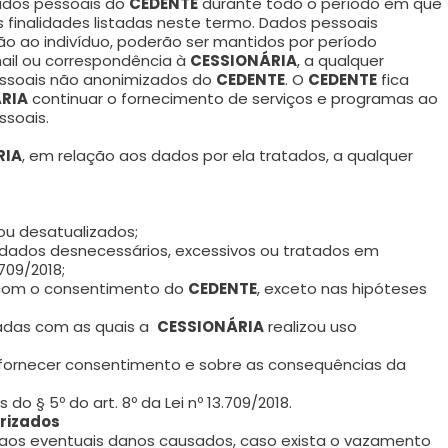
ados pessoais do
CEDENTE
durante todo o período em que
finalidades listadas neste termo. Dados pessoais
o ao indivíduo, poderão ser mantidos por período
mail ou correspondência à
CESSIONÁRIA
, a qualquer
ssoais não anonimizados do
CEDENTE
. O
CEDENTE
fica
RIA
continuar o fornecimento de serviços e programas ao
ssoais.
RIA
, em relação aos dados por ela tratados, a qualquer
 ou desatualizados;
e dados desnecessários, excessivos ou tratados em
709/2018;
 com o consentimento do
CEDENTE
, exceto nas hipóteses
vadas com as quais a
CESSIONÁRIA
realizou uso
o fornecer consentimento e sobre as consequências da
do § 5º do art. 8º da Lei nº 13.709/2018.
rizados
 aos eventuais danos causados, caso exista o vazamento