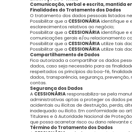
Comunicação, verbal e escrita, mantida ent
Finalidades do Tratamento dos Dados
O tratamento dos dados pessoais listados ne
Possibilitar que a
CESSIONÁRIA
identifique e
esclarecimentos relativos ao negócio;
Possibilitar que a
CESSIONÁRIA
identifique e
comunicações gerais e/ou relacionamento c
Possibilitar que a
CESSIONÁRIA
utilize tais 
Possibilitar que a
CESSIONÁRIA
utilize tais 
Compartilhamento de Dados
Fica autorizada a compartilhar os dados pes
dados, caso seja necessário para as finalida
respeitados os princípios da boa-fé, finalida
dados, transparência, segurança, prevenção, 
contas.
Segurança dos Dados
A
CESSIONÁRIA
responsabiliza-se pela manu
administrativas aptas a proteger os dados p
acidentais ou ilícitas de destruição, perda,
inadequado ou ilícito. Em conformidade ao art
Titulares e à Autoridade Nacional de Proteçã
que possa acarretar risco ou dano relevante
Término do Tratamento dos Dados